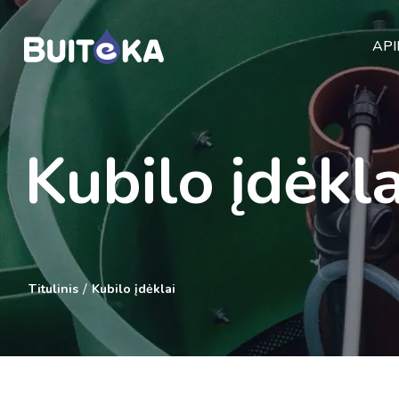
API
Kubilo įdėkla
/
Titulinis
Kubilo įdėklai