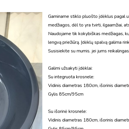
Gaminame stiklo pluošto įdėklus pagal u
medžiagos, dėl to yra tvirti, ilgaamžiai, 
Naudojame tik kokybiškas medžiagas, kuri
lengvą priežiūrą. Įdėklų spalvą galima ri
Susisiekite su mumis. jei jums reikalingas
Galimi užsakyti įdėklai:
Su integruota krosnele:
Vidinis diametras 180cm, išorinis diam
Gylis 85cm/95cm
Su išorinė krosnele:
Vidinis diametras 180cm, išorinis diam
Gylis 85cm/95cm