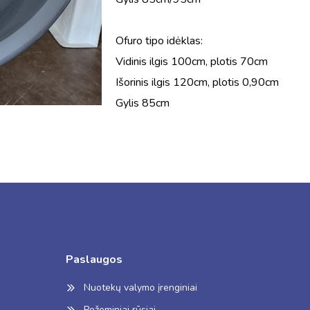
Ofuro tipo idėklas:
Vidinis ilgis 100cm, plotis 70cm
Išorinis ilgis 120cm, plotis 0,90cm
Gylis 85cm
Paslaugos
Nuotekų valymo įrenginiai
Požeminiai rūsiai