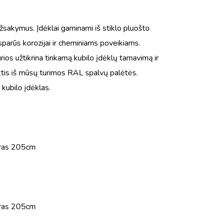
žsakymus. Įdėklai gaminami iš stiklo pluošto
atsparūs korozijai ir cheminiams poveikiams.
os užtikrina tinkamą kubilo įdėklų tarnavimą ir
nktis iš mūsų turimos RAL spalvų palėtės.
 kubilo įdėklas.
etras 205cm
etras 205cm