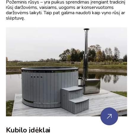
Požeminis rūsys – yra puikus sprendimas įrengiant tradicinį
rūsį daržovėms, vaisiams, uogoms ar konservuotoms
daržovėms laikyti. Taip pat galima naudoti kaip vyno rūsį ar
slėptuvę.
Kubilo įdėklai