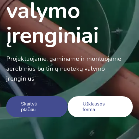
valymo
įrenginiai
Projektuojame, gaminame ir montuojame
aerobinius buitinių nuotekų valymo
įrenginius
Skaityti
Užklausos
plačiau
forma