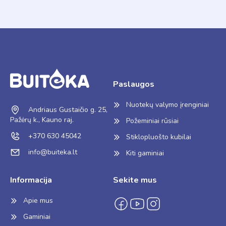
Paslaugos
Nuotekų valymo įrenginiai
Andriaus Gustaičio g. 25,
Pažėrų k., Kauno raj.
Požeminiai rūsiai
+370 630 45042
Stiklopluošto kubilai
info@buiteka.lt
Kiti gaminiai
Informacija
Sekite mus
Apie mus
Gaminiai